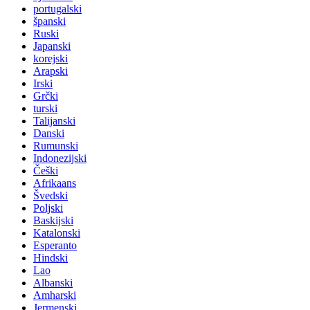
portugalski
španski
Ruski
Japanski
korejski
Arapski
Irski
Grčki
turski
Talijanski
Danski
Rumunski
Indonezijski
Češki
Afrikaans
Švedski
Poljski
Baskijski
Katalonski
Esperanto
Hindski
Lao
Albanski
Amharski
Jermenski