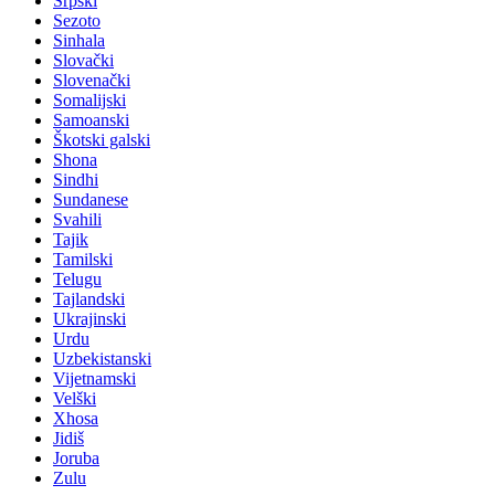
Srpski
Sezoto
Sinhala
Slovački
Slovenački
Somalijski
Samoanski
Škotski galski
Shona
Sindhi
Sundanese
Svahili
Tajik
Tamilski
Telugu
Tajlandski
Ukrajinski
Urdu
Uzbekistanski
Vijetnamski
Velški
Xhosa
Jidiš
Joruba
Zulu