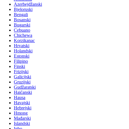
Azerbejdžanski
Bjeloruski
Bengali
Bosanski
Bugarski
Cebuano
Chichewa
Korzikanac
Hrvatski
Holandski
Estonski
Filipino
Finski
Frizijski
Galicijski
Gruzijski
Gudžaratski
Haićanski
Hausa
Havajski
Hebrejski
Hmong
Mađarski
Islandski
Igbo