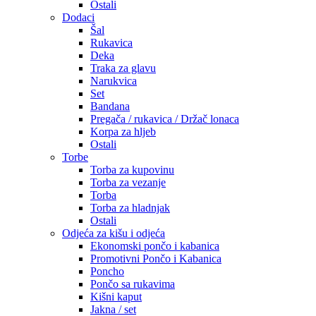
Ostali
Dodaci
Šal
Rukavica
Deka
Traka za glavu
Narukvica
Set
Bandana
Pregača / rukavica / Držač lonaca
Korpa za hljeb
Ostali
Torbe
Torba za kupovinu
Torba za vezanje
Torba
Torba za hladnjak
Ostali
Odjeća za kišu i odjeća
Ekonomski pončo i kabanica
Promotivni Pončo i Kabanica
Poncho
Pončo sa rukavima
Kišni kaput
Jakna / set