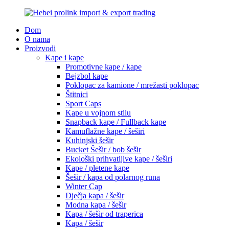
Dom
O nama
Proizvodi
Kape i kape
Promotivne kape / kape
Bejzbol kape
Poklopac za kamione / mrežasti poklopac
Štitnici
Sport Caps
Kape u vojnom stilu
Snapback kape / Fullback kape
Kamuflažne kape / šeširi
Kuhinjski šešir
Bucket Šešir / bob šešir
Ekološki prihvatljive kape / šeširi
Kape / pletene kape
Šešir / kapa od polarnog runa
Winter Cap
Dječja kapa / šešir
Modna kapa / šešir
Kapa / šešir od traperica
Kapa / šešir