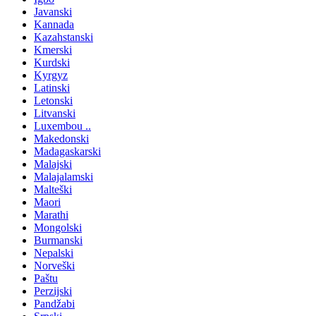
Javanski
Kannada
Kazahstanski
Kmerski
Kurdski
Kyrgyz
Latinski
Letonski
Litvanski
Luxembou ..
Makedonski
Madagaskarski
Malajski
Malajalamski
Malteški
Maori
Marathi
Mongolski
Burmanski
Nepalski
Norveški
Paštu
Perzijski
Pandžabi