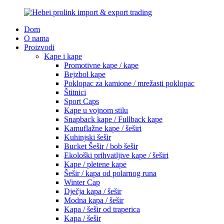
Dom
O nama
Proizvodi
Kape i kape
Promotivne kape / kape
Bejzbol kape
Poklopac za kamione / mrežasti poklopac
Štitnici
Sport Caps
Kape u vojnom stilu
Snapback kape / Fullback kape
Kamuflažne kape / šeširi
Kuhinjski šešir
Bucket Šešir / bob šešir
Ekološki prihvatljive kape / šeširi
Kape / pletene kape
Šešir / kapa od polarnog runa
Winter Cap
Dječja kapa / šešir
Modna kapa / šešir
Kapa / šešir od traperica
Kapa / šešir