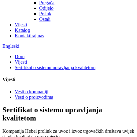
Pregača
Odijelo
Prsluk
Ostali
Vijesti
Katalog
Kontaktiraj nas
Engleski
Dom
Vijesti
Sertifikat o sistemu upravljanja kvalitetom
Vijesti
Vesti o kompaniji
Vesti o proizvodima
Sertifikat o sistemu upravljanja
kvalitetom
Kompanija Hebei prolink za uvoz i izvoz trgovačkih društava uvijek
stavlja kvalitet na prvo mjesto.