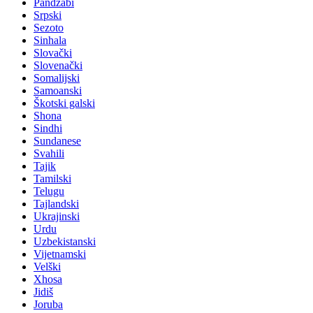
Pandžabi
Srpski
Sezoto
Sinhala
Slovački
Slovenački
Somalijski
Samoanski
Škotski galski
Shona
Sindhi
Sundanese
Svahili
Tajik
Tamilski
Telugu
Tajlandski
Ukrajinski
Urdu
Uzbekistanski
Vijetnamski
Velški
Xhosa
Jidiš
Joruba