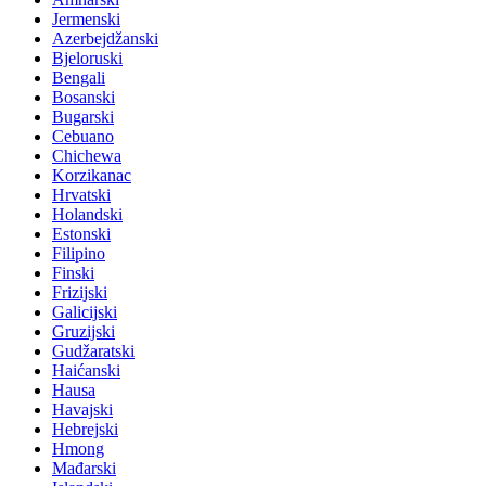
Jermenski
Azerbejdžanski
Bjeloruski
Bengali
Bosanski
Bugarski
Cebuano
Chichewa
Korzikanac
Hrvatski
Holandski
Estonski
Filipino
Finski
Frizijski
Galicijski
Gruzijski
Gudžaratski
Haićanski
Hausa
Havajski
Hebrejski
Hmong
Mađarski