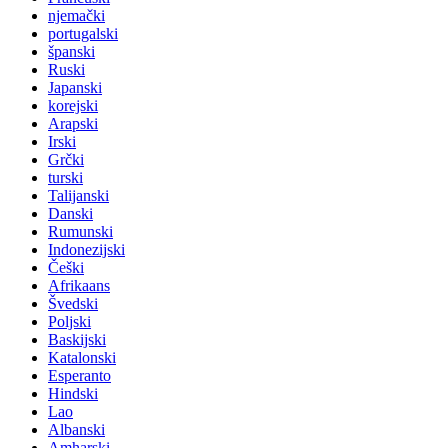
njemački
portugalski
španski
Ruski
Japanski
korejski
Arapski
Irski
Grčki
turski
Talijanski
Danski
Rumunski
Indonezijski
Češki
Afrikaans
Švedski
Poljski
Baskijski
Katalonski
Esperanto
Hindski
Lao
Albanski
Amharski