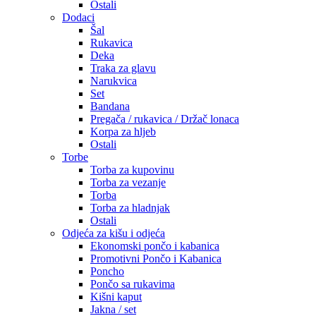
Ostali
Dodaci
Šal
Rukavica
Deka
Traka za glavu
Narukvica
Set
Bandana
Pregača / rukavica / Držač lonaca
Korpa za hljeb
Ostali
Torbe
Torba za kupovinu
Torba za vezanje
Torba
Torba za hladnjak
Ostali
Odjeća za kišu i odjeća
Ekonomski pončo i kabanica
Promotivni Pončo i Kabanica
Poncho
Pončo sa rukavima
Kišni kaput
Jakna / set