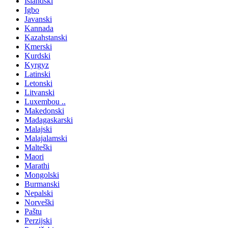
Islandski
Igbo
Javanski
Kannada
Kazahstanski
Kmerski
Kurdski
Kyrgyz
Latinski
Letonski
Litvanski
Luxembou ..
Makedonski
Madagaskarski
Malajski
Malajalamski
Malteški
Maori
Marathi
Mongolski
Burmanski
Nepalski
Norveški
Paštu
Perzijski