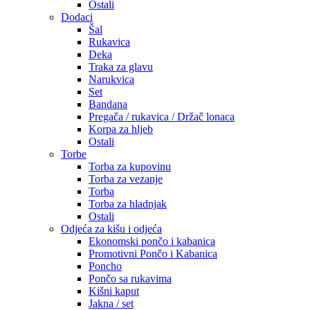
Ostali
Dodaci
Šal
Rukavica
Deka
Traka za glavu
Narukvica
Set
Bandana
Pregača / rukavica / Držač lonaca
Korpa za hljeb
Ostali
Torbe
Torba za kupovinu
Torba za vezanje
Torba
Torba za hladnjak
Ostali
Odjeća za kišu i odjeća
Ekonomski pončo i kabanica
Promotivni Pončo i Kabanica
Poncho
Pončo sa rukavima
Kišni kaput
Jakna / set