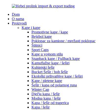
Dom
O nama
Proizvodi
Kape i kape
Promotivne kape / kape
Bejzbol kape
Poklopac za kamione / mrežasti poklopac
Štitnici
Sport Caps
Kape u vojnom stilu
Snapback kape / Fullback kape
Kamuflažne kape / šeširi
Kuhinjski šešir
Bucket Šešir / bob šešir
Ekološki prihvatljive kape / šeširi
Kape / pletene kape
Šešir / kapa od polarnog runa
Winter Cap
Dječja kapa / šešir
Modna kapa / šešir
Kapa / šešir od traperica
Kapa / šešir