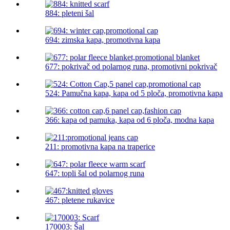
884: pleteni šal
694: zimska kapa, promotivna kapa
677: pokrivač od polarnog runa, promotivni pokrivač
524: Pamučna kapa, kapa od 5 ploča, promotivna kapa
366: kapa od pamuka, kapa od 6 ploča, modna kapa
211: promotivna kapa na traperice
647: topli šal od polarnog runa
467: pletene rukavice
170003: Šal