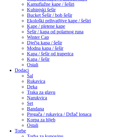
Kamuflažne kape / šeširi
Kuhinjski šešir
Bucket Šešir / bob šešir
Ekološki prihvatljive kape / šeširi
Kape / pletene kape
Šešir / kapa od polarnog runa
Winter Cap
Dječja kapa / šešir
Modna kapa / šešir
Kapa / šešir od traperica
Kapa / šešir
Ostali
Dodaci
Šal
Rukavica
Deka
Traka za glavu
Narukvica
Set
Bandana
Pregača / rukavica / Držač lonaca
Korpa za hljeb
Ostali
Torbe
Torba za kupovinu