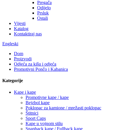
Pregača
Odijelo
Prsluk
Ostali
Vijesti
Katalog
Kontaktiraj nas
Engleski
Dom
Proizvodi
Odjeća za kišu i odjeća
Promotivni Pončo i Kabanica
Kategorije
Kape i kape
Promotivne kape / kape
Bejzbol kape
Poklopac za kamione / mrežasti poklopac
Štitnici
Sport Caps
Kape u vojnom stilu
Snapback kape / Fullback kape