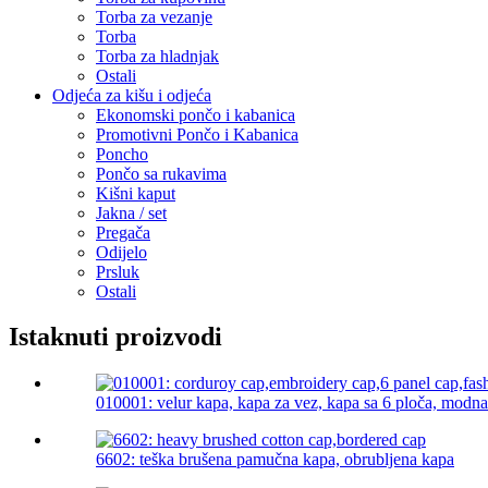
Torba za vezanje
Torba
Torba za hladnjak
Ostali
Odjeća za kišu i odjeća
Ekonomski pončo i kabanica
Promotivni Pončo i Kabanica
Poncho
Pončo sa rukavima
Kišni kaput
Jakna / set
Pregača
Odijelo
Prsluk
Ostali
Istaknuti proizvodi
010001: velur kapa, kapa za vez, kapa sa 6 ploča, modna 
6602: teška brušena pamučna kapa, obrubljena kapa